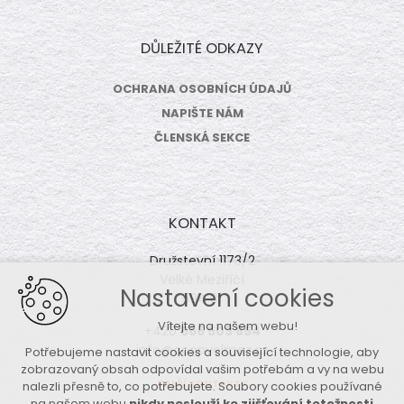
DŮLEŽITÉ ODKAZY
OCHRANA OSOBNÍCH ÚDAJŮ
NAPIŠTE NÁM
ČLENSKÁ SEKCE
KONTAKT
Družstevní 1173/2
Velké Meziříčí
Nastavení cookies
594 01
Vítejte na našem webu!
+420
566 503 854
info@coopvelmez.cz
Potřebujeme nastavit cookies a související technologie, aby
zobrazovaný obsah odpovídal vašim potřebám a vy na webu
DALŠÍ KONTAKTY
nalezli přesně to, co potřebujete. Soubory cookies používané
na našem webu
nikdy neslouží ke zjišťování totožnosti