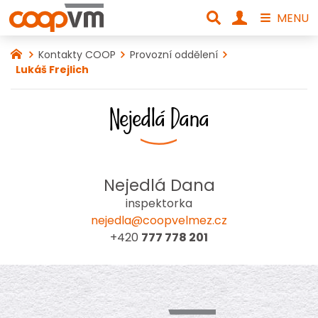
MENU
Kontakty COOP
Provozní oddělení
Lukáš Frejlich
Nejedlá Dana
Nejedlá Dana
inspektorka
nejedla@coopvelmez.cz
+420
777 778 201