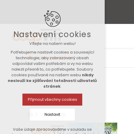
Nastavení cookies
Vítejte na našem webu!
Potřebujeme nastavit cookies a související
Naše nabídka
technologie, aby zobrazovaný obsah
odpovídal vašim potřebám a vy na webu
nalezli přesně to, co potřebujete. Soubory
cookies používané na našem webu
nikdy
neslouží ke zjišťování totožnosti uživatelů
stránek
.
Přijmout všechny cookies
29. 7. - 11. 8. 2026
Nastavit
Vaše údaje zpracováváme v souladu se
Technická cookies