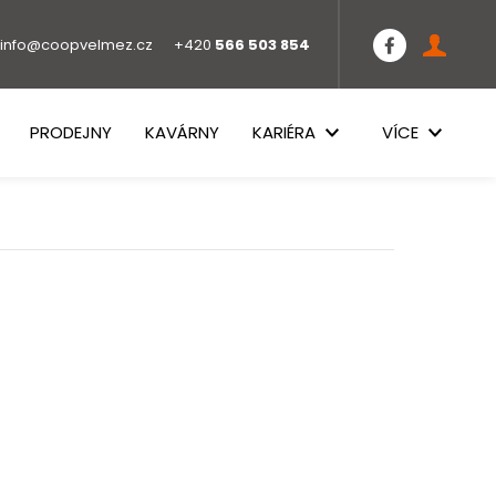
info@coopvelmez.cz
+420
566 503 854
PRODEJNY
KAVÁRNY
KARIÉRA
VÍCE