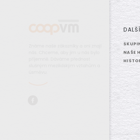
DALŠ
SKUPI
Známe naše zákazníky a oni znají
nás. Chceme, aby jim u nás bylo
NAŠE 
příjemně. Dáváme přednost
HISTO
slušným mezilidským vztahům a
úsměvu.