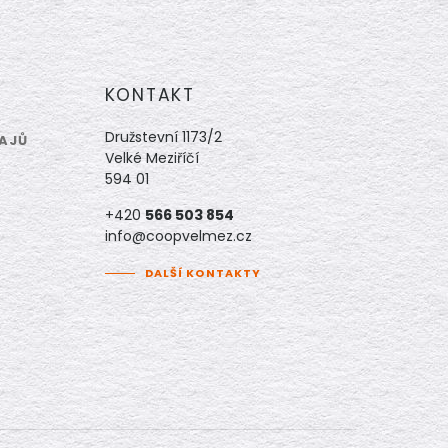
KONTAKT
Družstevní 1173/2
AJŮ
Velké Meziříčí
594 01
+420
566 503 854
info@coopvelmez.cz
DALŠÍ KONTAKTY