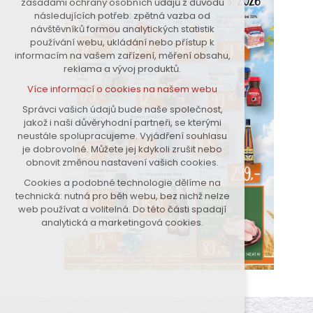
zásadami ochrany osobních údajů z důvodu
nutná pro provozování webu
následujících potřeb: zpětná vazba od
návštěvníků formou analytických statistik
udržení kontextu stránek (session):
používání webu, ukládání nebo přístup k
případná přihlášení, volby jazyka,
informacím na vašem zařízení, měření obsahu,
apod.
reklama a vývoj produktů.
Volitelná cookies
Více informací o cookies na našem webu
analytická pro anonymizované
vyhodnocení návštěvnosti
Správci vašich údajů bude naše společnost,
jakož i naši důvěryhodní partneři, se kterými
marketingová cookies (Google)
neustále spolupracujeme. Vyjádření souhlasu
Více informací o cookies na našem webu
je dobrovolné. Můžete jej kdykoli zrušit nebo
obnovit změnou nastavení vašich cookies.
Cookies a podobné technologie dělíme na
Přijmout všechny cookies
technická: nutná pro běh webu, bez nichž nelze
web používat a volitelná. Do této části spadají
Odmítnout vše
analytická a marketingová cookies.