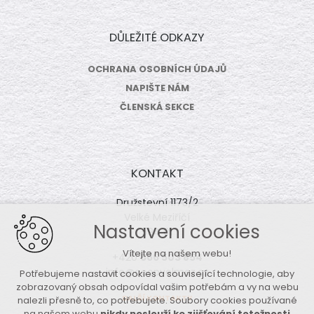
DŮLEŽITÉ ODKAZY
OCHRANA OSOBNÍCH ÚDAJŮ
NAPIŠTE NÁM
ČLENSKÁ SEKCE
KONTAKT
Družstevní 1173/2
Velké Meziříčí
Nastavení cookies
594 01
Vítejte na našem webu!
+420
566 503 854
info@coopvelmez.cz
Potřebujeme nastavit cookies a související technologie, aby
zobrazovaný obsah odpovídal vašim potřebám a vy na webu
DALŠÍ KONTAKTY
nalezli přesně to, co potřebujete. Soubory cookies používané
na našem webu
nikdy neslouží ke zjišťování totožnosti