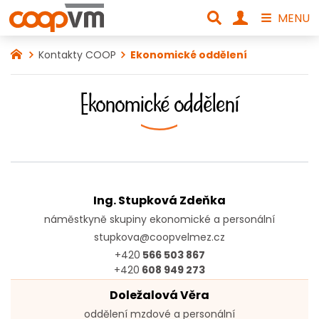
MENU
Kontakty COOP
Ekonomické oddělení
Ekonomické oddělení
Ing. Stupková Zdeňka
náměstkyně skupiny ekonomické a personální
stupkova@coopvelmez.cz
+420
566 503 867
+420
608 949 273
Doležalová Věra
oddělení mzdové a personální