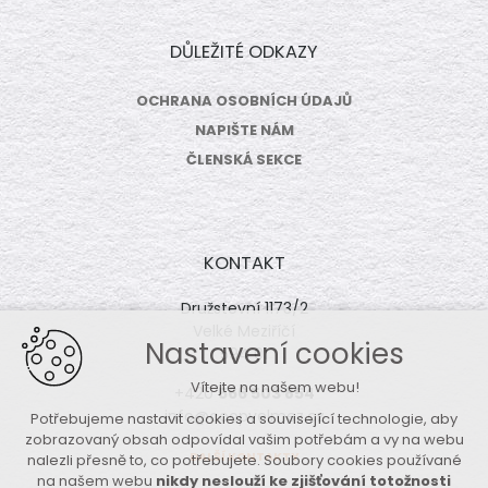
DŮLEŽITÉ ODKAZY
OCHRANA OSOBNÍCH ÚDAJŮ
NAPIŠTE NÁM
ČLENSKÁ SEKCE
KONTAKT
Družstevní 1173/2
Velké Meziříčí
Nastavení cookies
594 01
Vítejte na našem webu!
+420
566 503 854
info@coopvelmez.cz
Potřebujeme nastavit cookies a související technologie, aby
zobrazovaný obsah odpovídal vašim potřebám a vy na webu
DALŠÍ KONTAKTY
nalezli přesně to, co potřebujete. Soubory cookies používané
na našem webu
nikdy neslouží ke zjišťování totožnosti