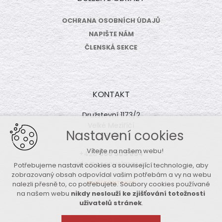
OCHRANA OSOBNÍCH ÚDAJŮ
NAPIŠTE NÁM
ČLENSKÁ SEKCE
KONTAKT
Družstevní 1173/2
Velké Meziříčí
Nastavení cookies
594 01
Vítejte na našem webu!
+420
566 503 854
info@coopvelmez.cz
Potřebujeme nastavit cookies a související technologie, aby
zobrazovaný obsah odpovídal vašim potřebám a vy na webu
DALŠÍ KONTAKTY
nalezli přesně to, co potřebujete. Soubory cookies používané
na našem webu
nikdy neslouží ke zjišťování totožnosti
uživatelů stránek
.