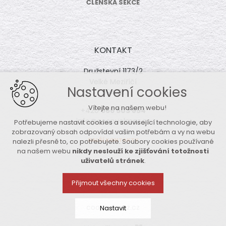
ČLENSKÁ SEKCE
KONTAKT
Družstevní 1173/2
Velké Meziříčí
Nastavení cookies
594 01
Vítejte na našem webu!
+420
566 503 854
info@coopvelmez.cz
Potřebujeme nastavit cookies a související technologie, aby
zobrazovaný obsah odpovídal vašim potřebám a vy na webu
DALŠÍ KONTAKTY
nalezli přesně to, co potřebujete. Soubory cookies používané
na našem webu
nikdy neslouží ke zjišťování totožnosti
uživatelů stránek
.
Přijmout všechny cookies
coopvelmez.cz
Nastavit