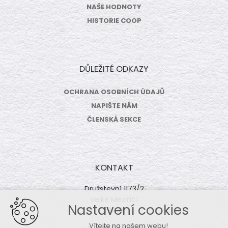
NAŠE HODNOTY
HISTORIE COOP
DŮLEŽITÉ ODKAZY
OCHRANA OSOBNÍCH ÚDAJŮ
NAPIŠTE NÁM
ČLENSKÁ SEKCE
KONTAKT
Družstevní 1173/2
Velké Meziříčí
Nastavení cookies
594 01
Vítejte na našem webu!