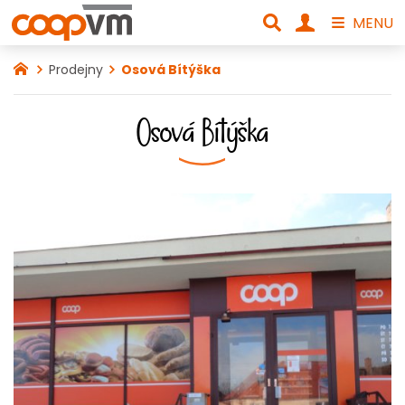
MENU
Prodejny
Osová Bítýška
Osová Bítýška