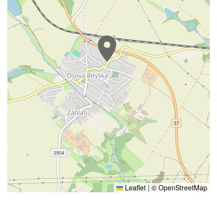
Leaflet
|
© OpenStreetMap