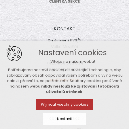
ČLENSKÁ SEKCE
KONTAKT
Družstevní 1173/2
Velké Meziříčí
Nastavení cookies
594 01
Vítejte na našem webu!
+420
566 503 854
info@coopvelmez.cz
Potřebujeme nastavit cookies a související technologie, aby
zobrazovaný obsah odpovídal vašim potřebám a vy na webu
DALŠÍ KONTAKTY
nalezli přesně to, co potřebujete. Soubory cookies používané
na našem webu
nikdy neslouží ke zjišťování totožnosti
uživatelů stránek
.
Přijmout všechny cookies
coopvelmez.cz
Nastavit