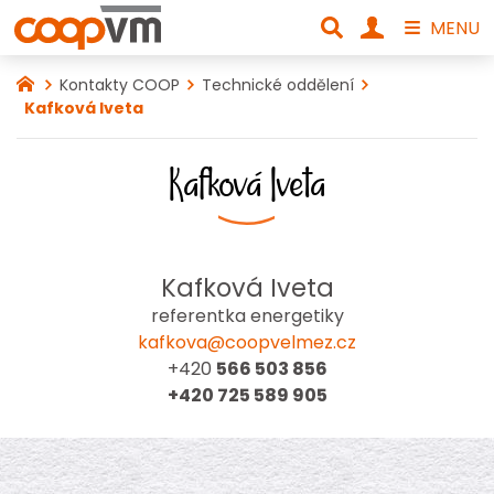
MENU
Kontakty COOP
Technické oddělení
Kafková Iveta
Kafková Iveta
Kafková Iveta
referentka energetiky
kafkova@coopvelmez.cz
+420
566 503 856
+420 725 589 905