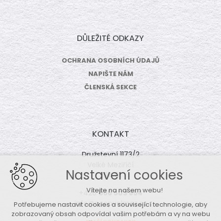
DŮLEŽITÉ ODKAZY
OCHRANA OSOBNÍCH ÚDAJŮ
NAPIŠTE NÁM
ČLENSKÁ SEKCE
KONTAKT
Družstevní 1173/2
Velké Meziříčí
Nastavení cookies
594 01
Vítejte na našem webu!
+420
566 503 854
info@coopvelmez.cz
Potřebujeme nastavit cookies a související technologie, aby
zobrazovaný obsah odpovídal vašim potřebám a vy na webu