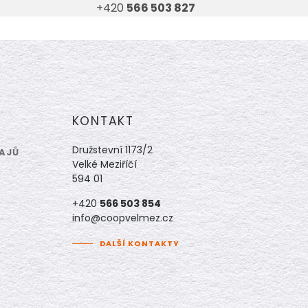
+420
566 503 827
KONTAKT
Družstevní 1173/2
AJŮ
Velké Meziříčí
594 01
+420
566 503 854
info@coopvelmez.cz
DALŠÍ KONTAKTY