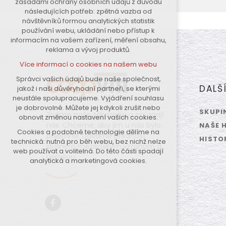
zásadami ochrany osobních údajů z důvodu
nutná pro provozování webu
následujících potřeb: zpětná vazba od
návštěvníků formou analytických statistik
udržení kontextu stránek (session):
používání webu, ukládání nebo přístup k
případná přihlášení, volby jazyka,
informacím na vašem zařízení, měření obsahu,
apod.
reklama a vývoj produktů.
Volitelná cookies
Více informací o cookies na našem webu
analytická pro anonymizované
vyhodnocení návštěvnosti
Správci vašich údajů bude naše společnost,
DALŠ
jakož i naši důvěryhodní partneři, se kterými
marketingová cookies (Google)
neustále spolupracujeme. Vyjádření souhlasu
Více informací o cookies na našem webu
je dobrovolné. Můžete jej kdykoli zrušit nebo
SKUPI
Známe naše zákazníky a oni znají
obnovit změnou nastavení vašich cookies.
nás. Chceme, aby jim u nás bylo
NAŠE 
Cookies a podobné technologie dělíme na
Přijmout všechny cookies
příjemně. Dáváme přednost
HISTO
technická: nutná pro běh webu, bez nichž nelze
slušným mezilidským vztahům a
web používat a volitelná. Do této části spadají
úsměvu.
Odmítnout vše
analytická a marketingová cookies.