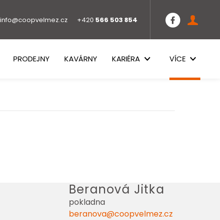
info@coopvelmez.cz
+420
566 503 854
PRODEJNY
KAVÁRNY
KARIÉRA
VÍCE
Beranová Jitka
pokladna
beranova@coopvelmez.cz