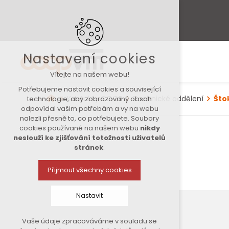
Nastavení cookies
Vítejte na našem webu!
Potřebujeme nastavit cookies a související
Kontakty COOP
Technické oddělení
Što
technologie, aby zobrazovaný obsah
odpovídal vašim potřebám a vy na webu
nalezli přesně to, co potřebujete. Soubory
cookies používané na našem webu
nikdy
neslouží ke zjišťování totožnosti uživatelů
stránek
.
Přijmout všechny cookies
Nastavit
Vaše údaje zpracováváme v souladu se
Technická cookies