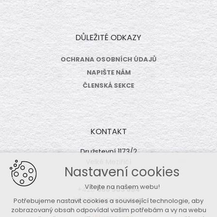
DŮLEŽITÉ ODKAZY
OCHRANA OSOBNÍCH ÚDAJŮ
NAPIŠTE NÁM
ČLENSKÁ SEKCE
KONTAKT
Družstevní 1173/2
Velké Meziříčí
Nastavení cookies
594 01
Vítejte na našem webu!
+420
566 503 854
info@coopvelmez.cz
Potřebujeme nastavit cookies a související technologie, aby
zobrazovaný obsah odpovídal vašim potřebám a vy na webu