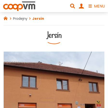
MENU
Prodejny
Jersín
Jersín