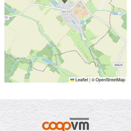
Leaflet
|
© OpenStreetMap