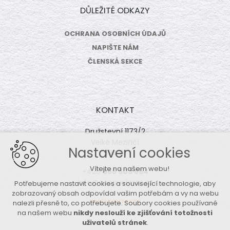
DŮLEŽITÉ ODKAZY
OCHRANA OSOBNÍCH ÚDAJŮ
NAPIŠTE NÁM
ČLENSKÁ SEKCE
KONTAKT
Družstevní 1173/2
Velké Meziříčí
Nastavení cookies
594 01
Vítejte na našem webu!
+420
566 503 854
info@coopvelmez.cz
Potřebujeme nastavit cookies a související technologie, aby
zobrazovaný obsah odpovídal vašim potřebám a vy na webu
DALŠÍ KONTAKTY
nalezli přesně to, co potřebujete. Soubory cookies používané
na našem webu
nikdy neslouží ke zjišťování totožnosti
uživatelů stránek
.