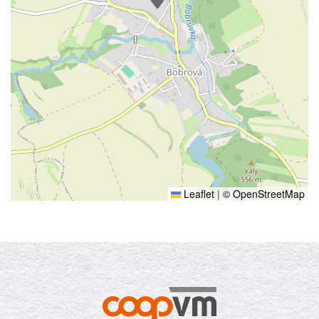
Leaflet
|
© OpenStreetMap