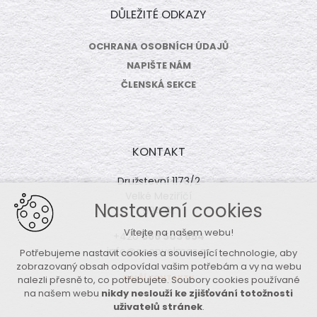
DŮLEŽITÉ ODKAZY
OCHRANA OSOBNÍCH ÚDAJŮ
NAPIŠTE NÁM
ČLENSKÁ SEKCE
KONTAKT
Družstevní 1173/2
Velké Meziříčí
Nastavení cookies
594 01
Vítejte na našem webu!
+420
566 503 854
info@coopvelmez.cz
Potřebujeme nastavit cookies a související technologie, aby
zobrazovaný obsah odpovídal vašim potřebám a vy na webu
DALŠÍ KONTAKTY
nalezli přesně to, co potřebujete. Soubory cookies používané
na našem webu
nikdy neslouží ke zjišťování totožnosti
uživatelů stránek
.