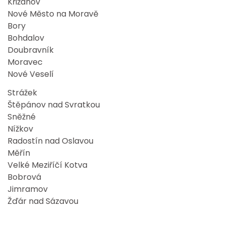
Křižanov
Nové Město na Moravě
Bory
Bohdalov
Doubravník
Moravec
Nové Veselí
Strážek
Štěpánov nad Svratkou
Sněžné
Nížkov
Radostín nad Oslavou
Měřín
Velké Meziříčí Kotva
Bobrová
Jimramov
Žďár nad Sázavou