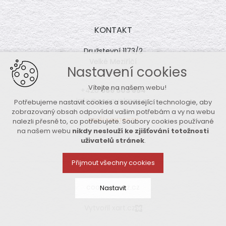
KONTAKT
Družstevní 1173/2
Velké Meziříčí
Nastavení cookies
594 01
Vítejte na našem webu!
+420
566 503 854
info@coopvelmez.cz
Potřebujeme nastavit cookies a související technologie, aby
zobrazovaný obsah odpovídal vašim potřebám a vy na webu
DALŠÍ KONTAKTY
nalezli přesně to, co potřebujete. Soubory cookies používané
na našem webu
nikdy neslouží ke zjišťování totožnosti
uživatelů stránek
.
Přijmout všechny cookies
coopvelmez.cz
Nastavit
Vytvořil xart.cz
Technická cookies