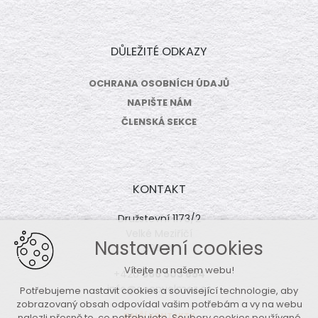
DŮLEŽITÉ ODKAZY
OCHRANA OSOBNÍCH ÚDAJŮ
NAPIŠTE NÁM
ČLENSKÁ SEKCE
KONTAKT
Družstevní 1173/2
Velké Meziříčí
Nastavení cookies
594 01
Vítejte na našem webu!
+420
566 503 854
info@coopvelmez.cz
Potřebujeme nastavit cookies a související technologie, aby
zobrazovaný obsah odpovídal vašim potřebám a vy na webu
DALŠÍ KONTAKTY
nalezli přesně to, co potřebujete. Soubory cookies používané