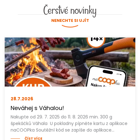
Čerstvé novinky
NENECHTE SI UJÍT
28.7.
2026
Neváhej s Váhalou!
Nakupte od 29. 7. 2025 do 11. 8. 2026 min. 300 g
špekáčků Váhala U pokladny pípněte kartu z aplikace
naCOOPka Soutěžní kód se zapíše do aplikace…
ČÍST VÍCE