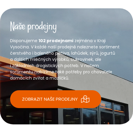
Naše prodejny
Disponujeme
102 prodejnami
zejména v Kraji
Vysočina. V každé naší prodejně naleznete sortiment
čerstvého i baleného pečiva, lahůdek, sýrů, jogurtů
a dalších mléčných výrobků, cukrovinek, ale
i základních drogistických potřeb. V našem
sortimentu nabízíme také potřeby pro chovatele
domácích zvířat a mazlíčků.
ZOBRAZIT NAŠE PRODEJNY